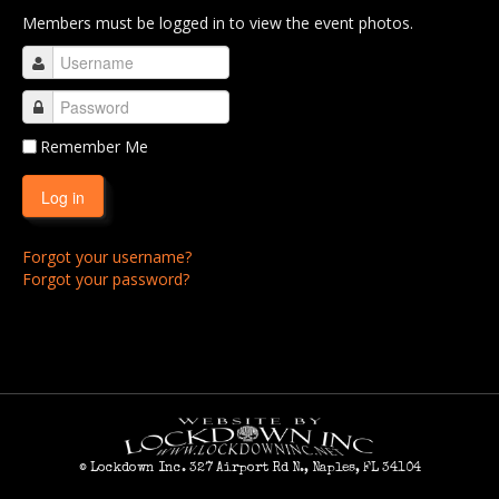
Members must be logged in to view the event photos.
Vous 2007
Vous 2006
Vous 2005
Vous 2004
Remember Me
Vous 2003
Log in
Vous 2002
Forgot your username?
Vous 2001
Forgot your password?
Vous 2000
Vous 1999
Roscoe's Chili Challenge
Brooksville Old School Biker Rodeo
Easyrider's Rodeo
© Lockdown Inc. 327 Airport Rd N., Naples, FL 34104
Sturgis Rally