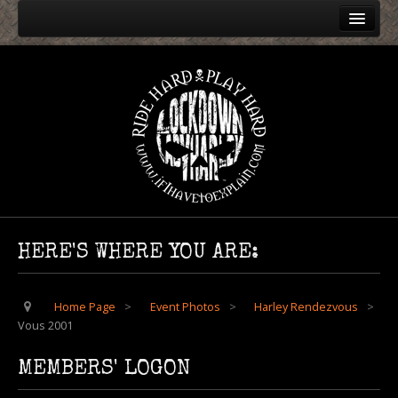
Home
Event Photos
Harley Rendezvous
Vous 2016
Vous 2015
Vous 2014
Vous 2013
HERE'S WHERE YOU ARE:
Vous 2012
Vous 2011
Home Page
>
Event Photos
>
Harley Rendezvous
>
Vous 2001
Vous 2010
Vous 2008
MEMBERS' LOGON
Vous 2009