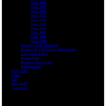
Vous 2009
Vous 2007
Vous 2006
Vous 2005
Vous 2004
Vous 2003
Vous 2002
Vous 2001
Vous 2000
Vous 1999
Roscoe's Chili Challenge
Brooksville Old School Biker Rodeo
Easyrider's Rodeo
Sturgis Rally
Plummer River Rally
Biketoberfest
WTC 2001
Links
Join
Buy Stuff!
Contact Us
Here's where you are: