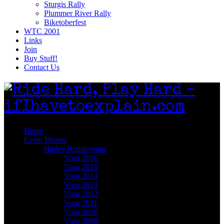
Sturgis Rally
Plummer River Rally
Biketoberfest
WTC 2001
Links
Join
Buy Stuff!
Contact Us
Home
Event Photos
Harley Rendezvous
Vous 2016
Vous 2015
Vous 2014
Vous 2013
Vous 2012
Vous 2011
Vous 2010
Vous 2008